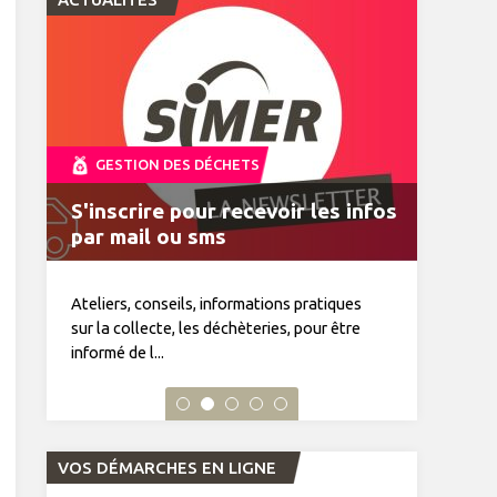
GESTION DES DÉCHETS
S'inscrire pour recevoir les infos
MonTri, toutes vos infos déchets
Horaires d'été du 15 juin au 19
VENTE DE COMPOSTEURS
Journal du tri n°34 à découvrir
par mail ou sms
dans la poche
septembre 2026
Ateliers, conseils, informations pratiques
sur la collecte, les déchèteries, pour être
informé de l...
VOS DÉMARCHES EN LIGNE