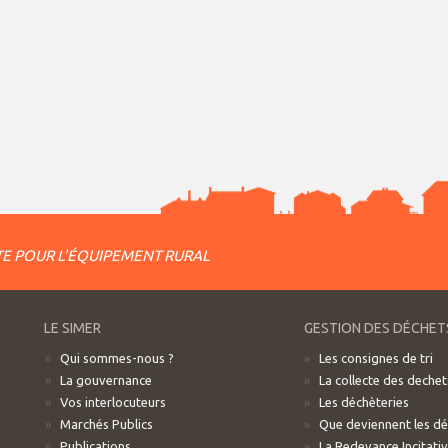
E POUR L'ÉQUIPEMENT RURAL
LE SIMER
GESTION DES DÉCHET
Qui sommes-nous ?
Les consignes de tri
La gouvernance
La collecte des dechet
Vos interlocuteurs
Les déchèteries
Marchés Publics
Que deviennent les d
Publications
La Redevance Incitati