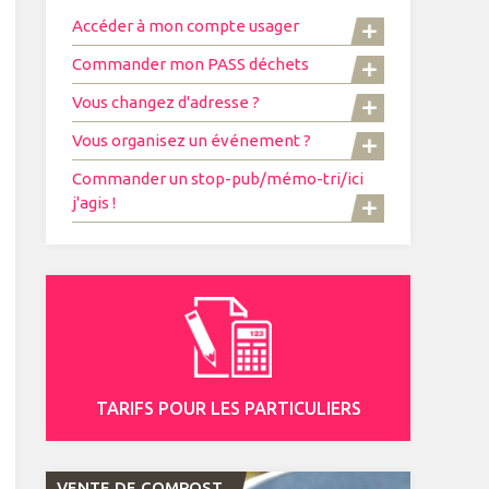
Accéder à mon compte usager
Commander mon PASS déchets
Vous changez d'adresse ?
Vous organisez un événement ?
Commander un stop-pub/mémo-tri/ici
j'agis !
TARIFS POUR LES PARTICULIERS
VENTE DE COMPOST