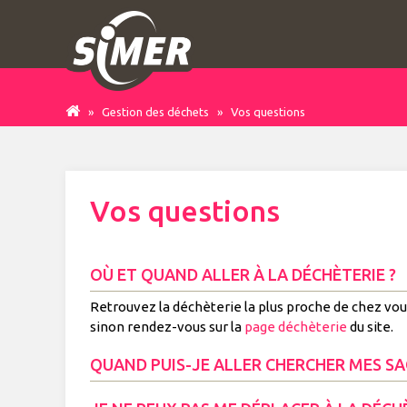
»
Gestion des déchets
»
Vos questions
Vos questions
OÙ ET QUAND ALLER À LA DÉCHÈTERIE ?
Retrouvez la déchèterie la plus proche de chez vo
sinon rendez-vous sur la
page déchèterie
du site.
QUAND PUIS-JE ALLER CHERCHER MES SA