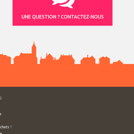
UNE QUESTION ? CONTACTEZ-NOUS
S
s
échets
?
ve