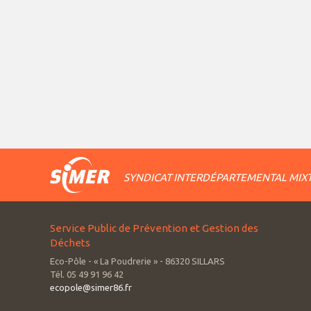
SYNDICAT INTERDÉPARTEMENTAL MIXT
Service Public de Prévention et Gestion des
Déchets
Eco-Pôle - « La Poudrerie » - 86320 SILLARS
Tél. 05 49 91 96 42
ecopole@simer86.fr