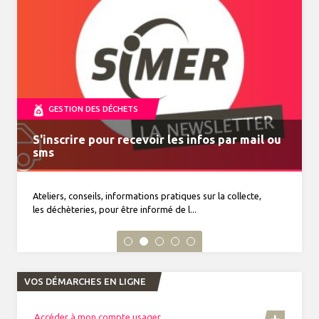
GESTION DES DÉCHETS
S'inscrire pour recevoir les infos par mail ou
MonTri, toutes vos infos déchets dans la
VENTE DE COMPOSTEURS
Journal du tri n°34 à découvrir
Horaires d'été du 15 juin au 19 septembre 2026
sms
poche
Ateliers, conseils, informations pratiques sur la collecte,
les déchèteries, pour être informé de l...
VOS DÉMARCHES EN LIGNE
Accéder à mon compte usager