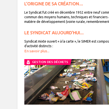
L’ORIGINE DE SA CRÉATION…
Le Syndicat fut créé en décembre 1952 entre neuf co
commun des moyens humains, techniques et financiers à 
matière de développement (voirie rurale, remembrement, h
LE SYNDICAT AUJOURD’HUI...
Syndicat mixte ouvert « à la carte », le SIMER est comp
d'activité distincts :
En savoir plus...
GESTION DES DÉCHETS