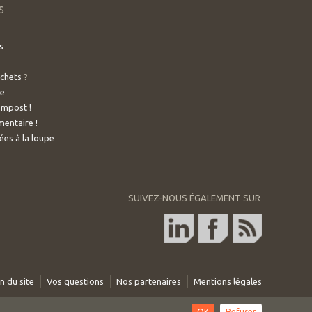
S
s
échets
?
ve
ompost !
mentaire !
es à la loupe
SUIVEZ-NOUS ÉGALEMENT SUR
n du site
Vos questions
Nos partenaires
Mentions légales
.
OK
Refuser