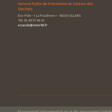
Service Public de Prévention et Gestion des
Déchets
Eco-Pôle - « La Poudrerie » - 86320 SILLARS
Tél. 05 49 91 96 42
ecopole@simer86.fr
En poursuivant votre navigation sur ce site, vous acceptez l’utilisa