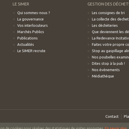
LE SIMER
GESTION DES DÉCHET
Qui sommes-nous ?
Les consignes de tri
La gouvernance
La collecte des dechet
Vos interlocuteurs
Les déchèteries
Marchés Publics
Que deviennent les d
Publications
La Redevance Incitati
Actualités
Faites votre propre c
Le SIMER recrute
Stop au gaspillage ali
Nos poubelles examiné
Dites stop à la pub !
Nos événements
Médiathèque
Contact
Pla
tion de cookies pour réaliser des statistiques de visites anonymes.
En savoir plus..