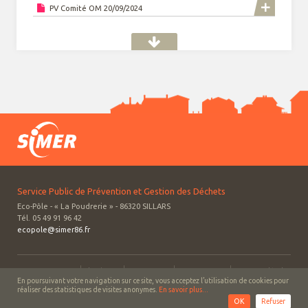
PV Comité OM 20/09/2024
Service Public de Prévention et Gestion des Déchets
Eco-Pôle - « La Poudrerie » - 86320 SILLARS
Tél. 05 49 91 96 42
ecopole@simer86.fr
Contact
Plan du site
Vos questions
Nos partenaires
Mentions légales
En poursuivant votre navigation sur ce site, vous acceptez l’utilisation de cookies pour
réaliser des statistiques de visites anonymes.
En savoir plus...
OK
Refuser