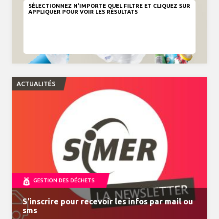
SÉLECTIONNEZ N'IMPORTE QUEL FILTRE ET CLIQUEZ SUR
APPLIQUER POUR VOIR LES RÉSULTATS
ACTUALITÉS
GESTION DES DÉCHETS
S'inscrire pour recevoir les infos par mail ou
MonTri, toutes vos infos déchets dans la
VENTE DE COMPOSTEURS
Journal du tri n°34 à découvrir
Horaires d'été du 15 juin au 19 septembre 2026
sms
poche