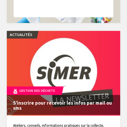
ACTUALITÉS
GESTION DES DÉCHETS
S'inscrire pour recevoir les infos par mail ou
MonTri, toutes vos infos déchets dans la
VENTE DE COMPOSTEURS
Journal du tri n°34 à découvrir
Horaires d'été du 15 juin au 19 septembre 2026
sms
poche
Ateliers, conseils, informations pratiques sur la collecte,