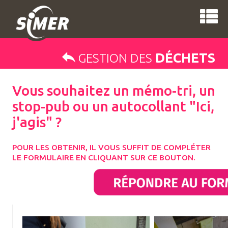
DÉCHETS
GESTION DES
Vous souhaitez un mémo-tri, un
stop-pub ou un autocollant "Ici,
j'agis" ?
POUR LES OBTENIR, IL VOUS SUFFIT DE COMPLÉTER
LE FORMULAIRE EN CLIQUANT SUR CE BOUTON.