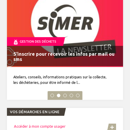
GESTION DES DÉCHETS
S'inscrire pour recevoir les infos par mail ou
MonTri, toutes vos infos déchets dans la
VENTE DE COMPOSTEURS
Journal du tri n°34 à découvrir
Horaires d'été du 15 juin au 19 septembre 2026
sms
poche
Ateliers, conseils, informations pratiques sur la collecte,
les déchèteries, pour être informé de l...
VOS DÉMARCHES EN LIGNE
Accéder à mon compte usager