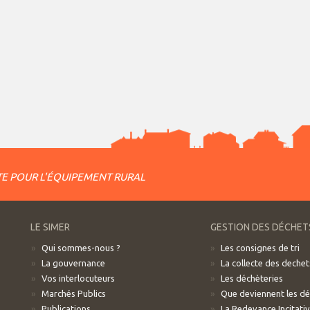
E POUR L'ÉQUIPEMENT RURAL
LE SIMER
GESTION DES DÉCHET
Qui sommes-nous ?
Les consignes de tri
La gouvernance
La collecte des dechet
Vos interlocuteurs
Les déchèteries
Marchés Publics
Que deviennent les d
Publications
La Redevance Incitati