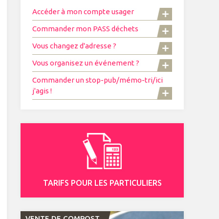
Accéder à mon compte usager
Commander mon PASS déchets
Vous changez d'adresse ?
Vous organisez un événement ?
Commander un stop-pub/mémo-tri/ici
j'agis !
TARIFS POUR LES PARTICULIERS
VENTE DE COMPOST