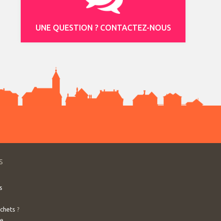
UNE QUESTION ? CONTACTEZ-NOUS
S
s
échets
?
ve