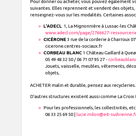
Pour donner ou acheter, vous pouvez également vou
suivantes. Elles reprennent et vendent des objets, d
renseignez-vous sur les modalités. Certaines assoc
L’ADECL
1, La Mignonnière à Lussac-les Chât
www.adecl.com/page/2766627-ressourceri
CICÉRONE
3 rue de la corderie à Charroux 07
cicerone.centres-sociaux.fr
CORBEAU BLANC
1 Château Gaillard à Quea
05 49 48 32 50 / 06 71 07 95 27 -
corbeaublan
Jouets, vaisselle, meubles, vêtements, déco, l
objets,
ACHETER malin et durable, pensez aux recycleries.
D'autres structures existent aussi comme La Croix R
Pour les professionnels, les collectivités, etc. 
06 33 25 69 50 |
lucie.milon@eit-sudvienne.f