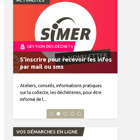
GESTION DES DÉCHETS
S'inscrire pour recevoir les infos
MonTri, toutes vos infos déchets
Horaires d'été du 15 juin au 19
VENTE DE COMPOSTEURS
Journal du tri n°34 à découvrir
par mail ou sms
dans la poche
septembre 2026
Ateliers, conseils, informations pratiques
sur la collecte, les déchèteries, pour être
informé de l...
VOS DÉMARCHES EN LIGNE