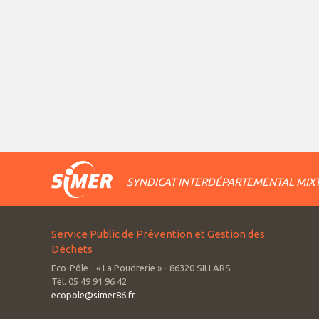
SYNDICAT INTERDÉPARTEMENTAL MIXT
Service Public de Prévention et Gestion des
Déchets
Eco-Pôle - « La Poudrerie » - 86320 SILLARS
Tél. 05 49 91 96 42
ecopole@simer86.fr