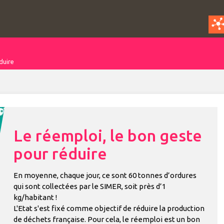
duire
Le réemploi, le bon geste
pour réduire
En moyenne, chaque jour, ce sont 60 tonnes d’ordures
qui sont collectées par le SIMER, soit près d’1
kg/habitant !
L'Etat s'est fixé comme objectif de réduire la production
de déchets française. Pour cela, le réemploi est un bon