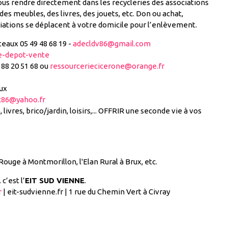
s rendre directement dans les recycleries des associations
es meubles, des livres, des jouets, etc. Don ou achat,
iations se déplacent à votre domicile pour l’enlèvement.
eaux 05 49 48 68 19 -
adecldv86@gmail.com
e-depot-vente
 88 20 51 68 ou
ressourceriecicerone@orange.fr
ux
c86@yahoo.fr
ivres, brico/jardin, loisirs,... OFFRIR une seconde vie à vos
ouge à Montmorillon, l'Elan Rural à Brux, etc.
c’est l’
EIT SUD VIENNE
.
r
| eit-sudvienne.fr | 1 rue du Chemin Vert à Civray