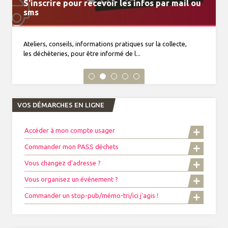
S'inscrire pour recevoir les infos par mail ou
MonTri, toutes vos infos déchets dans la
VENTE DE COMPOSTEURS
Journal du tri n°34 à découvrir
Horaires d'été du 15 juin au 19 septembre 2026
sms
poche
Ateliers, conseils, informations pratiques sur la collecte,
les déchèteries, pour être informé de l...
VOS DÉMARCHES EN LIGNE
Accéder à mon compte usager
Commander mon PASS déchets
Vous changez d'adresse ?
Vous organisez un événement ?
Commander un stop-pub/mémo-tri/ici j'agis !