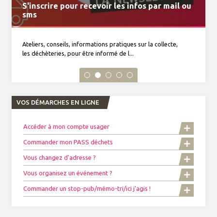
S'inscrire pour recevoir les infos par mail ou
MonTri, toutes vos infos déchets dans la
VENTE DE COMPOSTEURS
Journal du tri n°34 à découvrir
Horaires d'été du 15 juin au 19 septembre 2026
sms
poche
Ateliers, conseils, informations pratiques sur la collecte,
les déchèteries, pour être informé de l...
VOS DÉMARCHES EN LIGNE
Accéder à mon compte usager
Commander mon PASS déchets
Vous changez d'adresse ?
Vous organisez un événement ?
Commander un stop-pub/mémo-tri/ici j'agis !